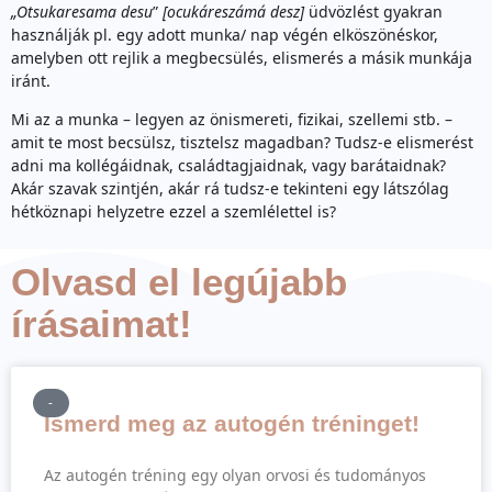
„Otsukaresama desu
”
[ocukáreszámá desz]
üdvözlést gyakran
használják pl. egy adott munka/ nap végén elköszönéskor,
amelyben ott rejlik a megbecsülés, elismerés a másik munkája
iránt.
Mi az a munka – legyen az önismereti, fizikai, szellemi stb. –
amit te most becsülsz, tisztelsz magadban? Tudsz-e elismerést
adni ma kollégáidnak, családtagjaidnak, vagy barátaidnak?
Akár szavak szintjén, akár rá tudsz-e tekinteni egy látszólag
hétköznapi helyzetre ezzel a szemlélettel is?
Olvasd el legújabb
írásaimat!
-
Ismerd meg az autogén tréninget!
Az autogén tréning egy olyan orvosi és tudományos