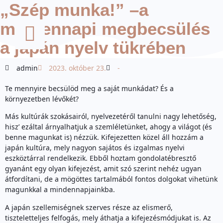
„Szép munka!” –a
mindennapi megbecsülés
a japán nyelv tükrében
admin
2023. október 23.
-
Te mennyire becsülöd meg a saját munkádat? És a
környezetben lévőkét?
Más kultúrák szokásairól, nyelvezetéről tanulni nagy lehetőség,
hisz’ ezáltal árnyalhatjuk a szemléletünket, ahogy a világot (és
benne magunkat is) nézzük. Kifejezetten közel áll hozzám a
japán kultúra, mely nagyon sajátos és izgalmas nyelvi
eszköztárral rendelkezik. Ebből hoztam gondolatébresztő
gyanánt egy olyan kifejezést, amit szó szerint nehéz ugyan
átfordítani, de a mögöttes tartalmából fontos dolgokat vihetünk
magunkkal a mindennapjainkba.
A japán szellemiségnek szerves része az elismerő,
tiszteletteljes felfogás, mely áthatja a kifejezésmódjukat is. Az