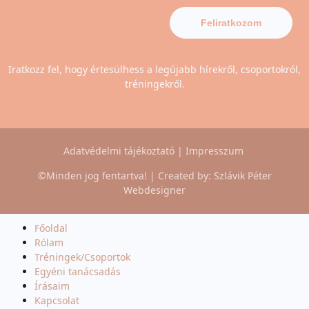
Feliratkozom
Iratkozz fel, hogy értesülhess a legújabb hírekről, csoportokról,
tréningekről.
Adatvédelmi tájékoztató
|
Impresszum
©Minden jog fentartva! | Created by:
Szlávik Péter
Webdesigner
Főoldal
Rólam
Tréningek/Csoportok
Egyéni tanácsadás
Írásaim
Kapcsolat