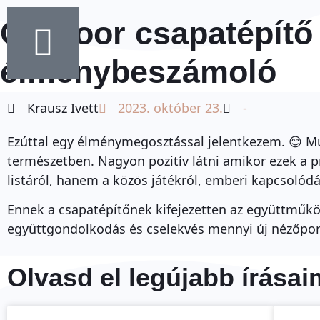
Outdoor csapatépítő 
élménybeszámoló
Krausz Ivett
2023. október 23.
-
Ezúttal egy élménymegosztással jelentkezem. 😊 Mú
természetben. Nagyon pozitív látni amikor ezek a p
listáról, hanem a közös játékról, emberi kapcsolódá
Ennek a csapatépítőnek kifejezetten az együttműkö
együttgondolkodás és cselekvés mennyi új nézőpon
Olvasd el legújabb írásai