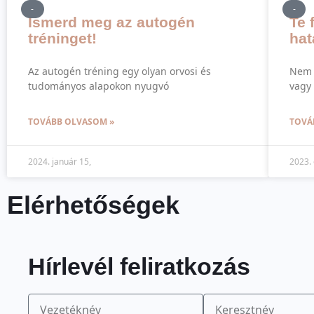
-
-
Ismerd meg az autogén
Te 
tréninget!
hat
Az autogén tréning egy olyan orvosi és
Nem 
tudományos alapokon nyugvó
vagy
TOVÁBB OLVASOM »
TOVÁ
2024. január 15,
2023. 
Elérhetőségek
Hírlevél feliratkozás