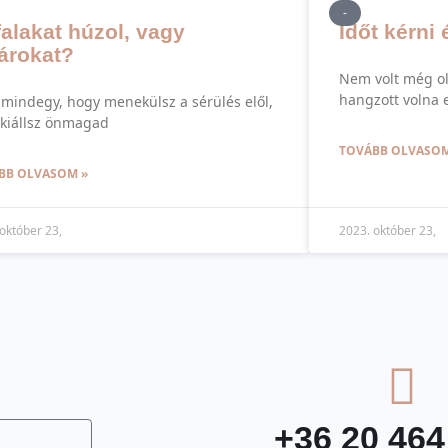
-
falakat húzol, vagy
Időt kérni 
árokat?
Nem volt még ol
hangzott volna e
mindegy, hogy menekülsz a sérülés elől,
 kiállsz önmagad
TOVÁBB OLVASOM
BB OLVASOM »
október 23,
2023. október 23,
+36 20 464