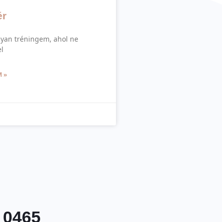
ér
yan tréningem, ahol ne
l
 »
 0465